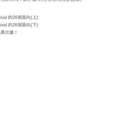
ival 的26個面向(上)
ival 的26個面向(下)
器具結果出爐！