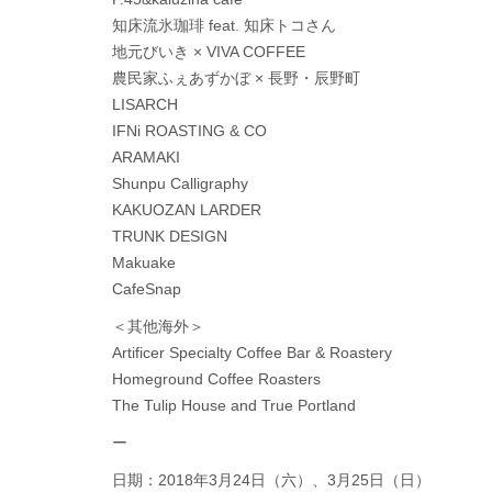
知床流氷珈琲 feat. 知床トコさん
地元びいき × VIVA COFFEE
農民家ふぇあずかぼ × 長野・辰野町
LISARCH
IFNi ROASTING & CO
ARAMAKI
Shunpu Calligraphy
KAKUOZAN LARDER
TRUNK DESIGN
Makuake
CafeSnap
＜其他海外＞
Artificer Specialty Coffee Bar & Roastery
Homeground Coffee Roasters
The Tulip House and True Portland
ー
日期：2018年3月24日（六）、3月25日（日）