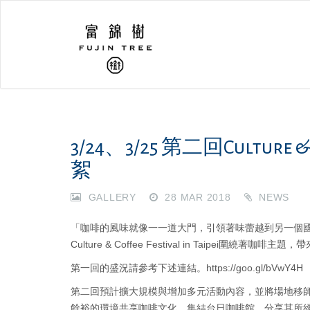
3/24、3/25 第二回Culture & C
絮
GALLERY
28 MAR 2018
NEWS
「咖啡的風味就像⼀一道⼤⾨，引領著味蕾越到另⼀個
Culture & Coffee Festival in Taipei圍繞
第一回的盛況請參考下述連結。https://goo.gl/bVwY4H
第二回預計擴大規模與增加多元活動內容，並將場地移
餘裕的環境共享咖啡文化。集結台⽇咖啡館，分享其所