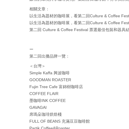
相關文章：
以生活為題材的咖啡展，看第二回Culture & Coffee Fest
以生活為題材的咖啡展，看第二回Culture & Coffee Fest
第二回 Culture & Coffee Festival 票選最佳包裝和
ー
第二回出攤品牌一覽：
＜台灣＞
Simple Kaffa 興波咖啡
GOODMAN ROASTER
Fujin Tree Cafe 富錦樹咖啡店
COFFEE FLAIR
墨咖啡INK COFFEE
GAVAGAI
席瑪朵珈琲烘焙棧
FULL OF BEANS 充滿豆豆咖啡館
Partik Coffee&Roaster