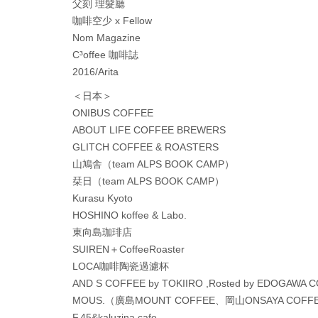
父刻 理髮廳
咖啡空少 x Fellow
Nom Magazine
C³offee 咖啡誌
2016/Arita
＜日本＞
ONIBUS COFFEE
ABOUT LIFE COFFEE BREWERS
GLITCH COFFEE & ROASTERS
山鳩舎（team ALPS BOOK CAMP）
栞日（team ALPS BOOK CAMP）
Kurasu Kyoto
HOSHINO koffee & Labo.
東向島珈琲店
SUIREN＋CoffeeRoaster
LOCA咖啡陶瓷過濾杯
AND S COFFEE by TOKIIRO ,Rosted by EDOGAWA
MOUS.（廣島MOUNT COFFEE、岡山ONSAYA COFF
F.45&kaluzina cafe