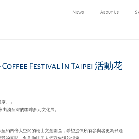
News
About Us
S
offee Festival In Taipei 活動花
國度。」
著咖啡主題，帶來由淺⾄深的咖啡多元⽂化展。
師至約四倍大空間的松山文創園區，希望提供所有參與者更為舒適
經營的空間，創作咖啡與人們對生活的想像。