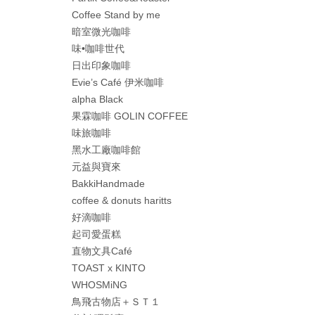
Coffee Stand by me
暗室微光咖啡
味•咖啡世代
日出印象咖啡
Evie’s Café 伊米咖啡
alpha Black
果霖咖啡 GOLIN COFFEE
味旅咖啡
黑水工廠咖啡館
元益與寶來
BakkiHandmade
coffee & donuts haritts
好滴咖啡
起司愛蛋糕
直物文具Café
TOAST x KINTO
WHOSMiNG
鳥飛古物店＋ＳＴ１