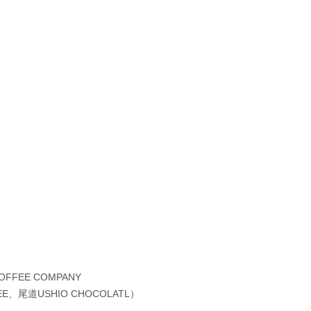
 COFFEE COMPANY
EE、尾道USHIO CHOCOLATL）